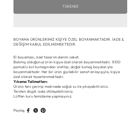
TÜKENDI
BOYAMA ÜRÜNLERİMİZ KİŞİYE ÖZEL BOYANMAKTADIR. İADE &
DEĞİŞİM KABUL EDİLMEMEKTEDİR.
El boyaması, özel tasarım denim ceket.
Bakmış olduğunuz ürün kişiye özel olarak boyanmaktadır. %100
pamuklu kot kumaşından üretilip, doğal kumaş boyalarıyla
boyanmaktadır. Her bir ürün giyilebilir sanat anlayışıyla, kişiye
özel olarak tasarlanmaktadır.
Yıkama Talimatları:
Ürünü ters çevirip makinede soğuk su ile yıkayabilirsiniz.
Tersten düşük ısıda ütüleyebilirsiniz.
Lütfen kuru temizleme yapmayınız.
Paylaş