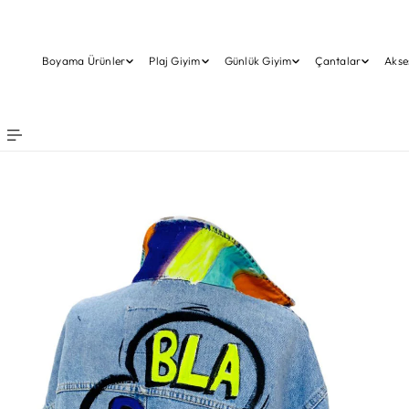
ERIĞE ATLA
Boyama Ürünler
Plaj Giyim
Günlük Giyim
Çantalar
Akse