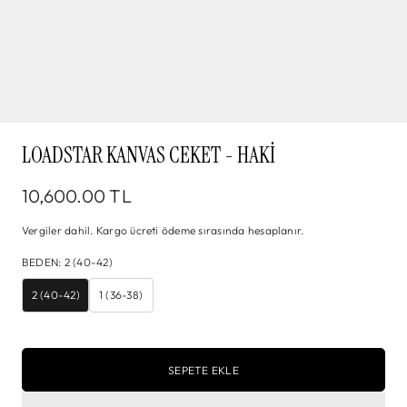
LOADSTAR KANVAS CEKET - HAKI
10,600.00 TL
Vergiler dahil.
Kargo
ücreti ödeme sırasında hesaplanır.
BEDEN
:
2 (40-42)
2 (40-42)
1 (36-38)
SEPETE EKLE