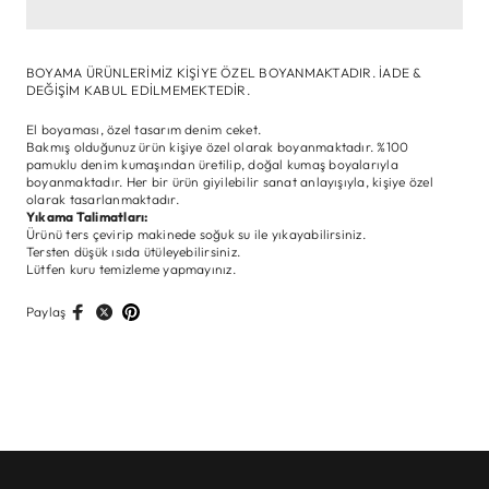
BOYAMA ÜRÜNLERİMİZ KİŞİYE ÖZEL BOYANMAKTADIR. İADE &
DEĞİŞİM KABUL EDİLMEMEKTEDİR.
El boyaması, özel tasarım denim ceket.
Bakmış olduğunuz ürün kişiye özel olarak boyanmaktadır. %100
pamuklu denim kumaşından üretilip, doğal kumaş boyalarıyla
boyanmaktadır. Her bir ürün giyilebilir sanat anlayışıyla, kişiye özel
olarak tasarlanmaktadır.
Yıkama Talimatları:
Ürünü ters çevirip makinede soğuk su ile yıkayabilirsiniz.
Tersten düşük ısıda ütüleyebilirsiniz.
Lütfen kuru temizleme yapmayınız.
Paylaş